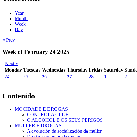
Year
Month
Week
Day
« Prev
Week of February 24 2025
Next »
Monday
Tuesday
Wednesday
Thursday
Friday
Saturday
Sund
24
25
26
27
28
1
2
Contenido
MOCIDADE E DROGAS
CONTROLA CLUB
O ALCOHOL E OS SEUS PERIGOS
MULLER E DROGAS
A evolución da socialización da muller
Drogas con nome de muller