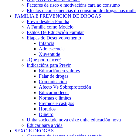
Factores de risco e motivacións cara ao consumo
Efectos e consecuencias do consumo de drogas nas mulle
FAMILIA E PREVENCIÓN DE DROGAS
Previr desde a Familia
A Familia como Modelo
Estilos De Educación Familar
Etapas de Desenvolvemento
Infancia
Adolescencia
Xuventude
¿Qué podo facer?
Indicacións para Previr
Educación en valores
Falar de drogas
Comunicación
Afecto Vs Sobreprotección
Educar no lecer
Normas e límites
Premios e castigos
Horarios
Diñeiro
Unha sociedade nova esixe unha educación nova
Educar para a vida
SEXO E DROGAS