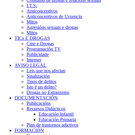
Consumo de drogas e relacións sexuais
I.T.S.
Anticonceptivos
Anticonceptivos de Urxencia
Mitos
Agresións sexuais e drogas
Mitos
TICs E DROGAS
Cine e Drogas
Programación TV
Publicidade
Internet
AVISO LEGAL
Leis que nos afectan
Sinalización
Tipos de delitos
Isto é un delito?
Drogas no Estranxeiro
DOCUMENTACIÓN
Publicacións
Recursos Didácticos
Educación Infantil
Educación Primaria
Plan de trastornos adictivos
FORMACIÓN