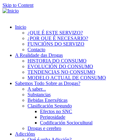
Skip to Content
Inicio
¿QUE É ESTE SERVIZO?
¿POR QUE É NECESARIO?
FUNCIÓNS DO SERVIZO
Contacto
A Realidade das Drogas
HISTORIA DO CONSUMO
EVOLUCIÓN DO CONSUMO
TENDENCIAS NO CONSUMO
MODELO ACTUAL DE CONSUMO
Sabemos Todo Sobre as Drogas?
A saber...
Substancias
Bebidas Enerxéticas
Clasificación Segundo
Efectos no SNC
Perigosidade
Codificación Sociocultural
Drogas e cerebro
Adiccións
Qué é unha Adicción?