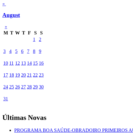
«
August
»
M
T
W
T
F
S
S
1
2
3
4
5
6
7
8
9
10
11
12
13
14
15
16
17
18
19
20
21
22
23
24
25
26
27
28
29
30
31
Últimas Novas
PROGRAMA BOA SAÚDE-OBRADOIRO PRIMEIROS A