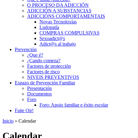
O PROCESO DA ADICCIÓN
ADICCIÓN A SUBSTANCIAS
ADICCIÓNS COMPORTAMENTAIS
Novas Tecnoloxías
Ludopatía
COMPRAS COMPULSIVAS
Sexoadict@s
Adict@s al trabajo
Prevención
¿Que é?
¿Cando comeza?
Factores de protección
Factores de risco
NIVEIS PREVENTIVOS
Espazo de Prevención Familiar
Presentación
Documentos
Foro
Foro: Apoio familiar e éxito escolar
Faite Oir!
Inicio
» Calendar
Calendar