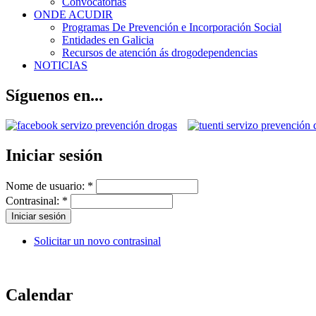
Convocatorias
ONDE ACUDIR
Programas De Prevención e Incorporación Social
Entidades en Galicia
Recursos de atención ás drogodependencias
NOTICIAS
Síguenos en...
Iniciar sesión
Nome de usuario:
*
Contrasinal:
*
Solicitar un novo contrasinal
Calendar