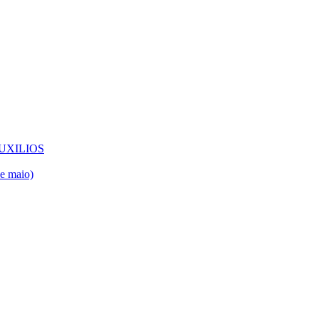
UXILIOS
de maio)