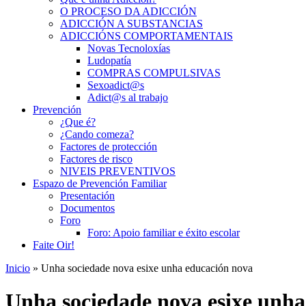
O PROCESO DA ADICCIÓN
ADICCIÓN A SUBSTANCIAS
ADICCIÓNS COMPORTAMENTAIS
Novas Tecnoloxías
Ludopatía
COMPRAS COMPULSIVAS
Sexoadict@s
Adict@s al trabajo
Prevención
¿Que é?
¿Cando comeza?
Factores de protección
Factores de risco
NIVEIS PREVENTIVOS
Espazo de Prevención Familiar
Presentación
Documentos
Foro
Foro: Apoio familiar e éxito escolar
Faite Oir!
Inicio
» Unha sociedade nova esixe unha educación nova
Unha sociedade nova esixe unha