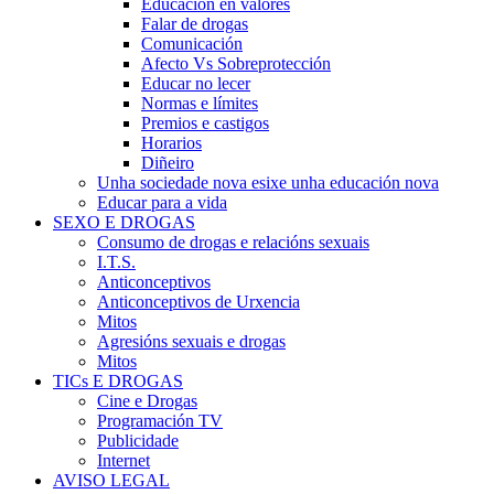
Educación en valores
Falar de drogas
Comunicación
Afecto Vs Sobreprotección
Educar no lecer
Normas e límites
Premios e castigos
Horarios
Diñeiro
Unha sociedade nova esixe unha educación nova
Educar para a vida
SEXO E DROGAS
Consumo de drogas e relacións sexuais
I.T.S.
Anticonceptivos
Anticonceptivos de Urxencia
Mitos
Agresións sexuais e drogas
Mitos
TICs E DROGAS
Cine e Drogas
Programación TV
Publicidade
Internet
AVISO LEGAL