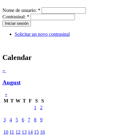
Nome de usuario:
*
Contrasinal:
*
Solicitar un novo contrasinal
Calendar
«
August
»
M
T
W
T
F
S
S
1
2
3
4
5
6
7
8
9
10
11
12
13
14
15
16