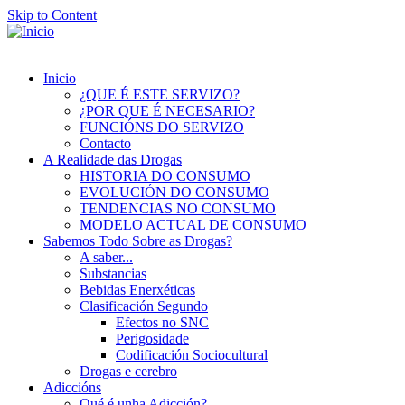
Skip to Content
Inicio
¿QUE É ESTE SERVIZO?
¿POR QUE É NECESARIO?
FUNCIÓNS DO SERVIZO
Contacto
A Realidade das Drogas
HISTORIA DO CONSUMO
EVOLUCIÓN DO CONSUMO
TENDENCIAS NO CONSUMO
MODELO ACTUAL DE CONSUMO
Sabemos Todo Sobre as Drogas?
A saber...
Substancias
Bebidas Enerxéticas
Clasificación Segundo
Efectos no SNC
Perigosidade
Codificación Sociocultural
Drogas e cerebro
Adiccións
Qué é unha Adicción?