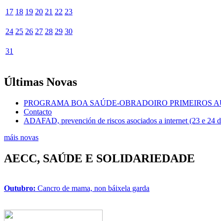
17
18
19
20
21
22
23
24
25
26
27
28
29
30
31
Últimas Novas
PROGRAMA BOA SAÚDE-OBRADOIRO PRIMEIROS A
Contacto
ADAFAD, prevención de riscos asociados a internet (23 e 24 
máis novas
AECC, SAÚDE E SOLIDARIEDADE
Outubro:
Cancro de mama, non báixela garda