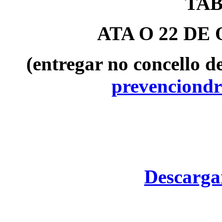
TA
ATA O 22 DE
(entregar no concello d
prevenciond
Descargar