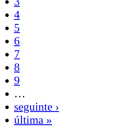
3
4
5
6
7
8
9
…
seguinte ›
última »