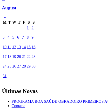
August
»
M
T
W
T
F
S
S
1
2
3
4
5
6
7
8
9
10
11
12
13
14
15
16
17
18
19
20
21
22
23
24
25
26
27
28
29
30
31
Últimas Novas
PROGRAMA BOA SAÚDE-OBRADOIRO PRIMEIROS A
Contacto