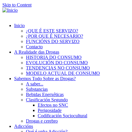
Skip to Content
Inicio
¿QUE É ESTE SERVIZO?
¿POR QUE É NECESARIO?
FUNCIÓNS DO SERVIZO
Contacto
A Realidade das Drogas
HISTORIA DO CONSUMO
EVOLUCIÓN DO CONSUMO
TENDENCIAS NO CONSUMO
MODELO ACTUAL DE CONSUMO
Sabemos Todo Sobre as Drogas?
A saber...
Substancias
Bebidas Enerxéticas
Clasificación Segundo
Efectos no SNC
Perigosidade
Codificación Sociocultural
Drogas e cerebro
Adiccións
Qué é unha Adicción?