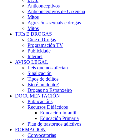
I.T.S.
Anticonceptivos
Anticonceptivos de Urxencia
Mitos
Agresións sexuais e drogas
Mitos
TICs E DROGAS
Cine e Drogas
Programación TV
Publicidade
Internet
AVISO LEGAL
Leis que nos afectan
Sinalización
Tipos de delitos
Isto é un delito?
Drogas no Estranxeiro
DOCUMENTACIÓN
Publicacións
Recursos Didácticos
Educación Infantil
Educación Primaria
Plan de trastornos adictivos
FORMACIÓN
Convocatorias