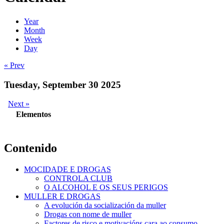
Year
Month
Week
Day
« Prev
Tuesday, September 30 2025
Next »
Elementos
Contenido
MOCIDADE E DROGAS
CONTROLA CLUB
O ALCOHOL E OS SEUS PERIGOS
MULLER E DROGAS
A evolución da socialización da muller
Drogas con nome de muller
Factores de risco e motivacións cara ao consumo