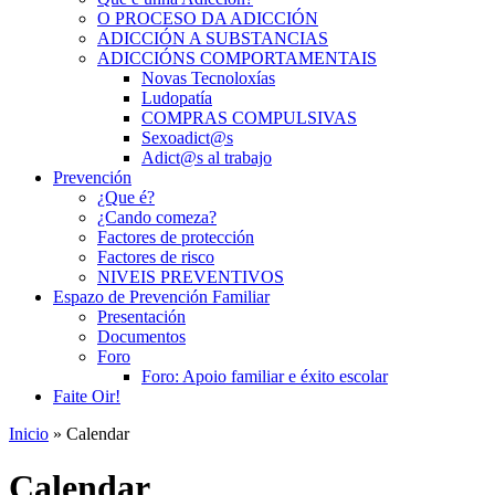
O PROCESO DA ADICCIÓN
ADICCIÓN A SUBSTANCIAS
ADICCIÓNS COMPORTAMENTAIS
Novas Tecnoloxías
Ludopatía
COMPRAS COMPULSIVAS
Sexoadict@s
Adict@s al trabajo
Prevención
¿Que é?
¿Cando comeza?
Factores de protección
Factores de risco
NIVEIS PREVENTIVOS
Espazo de Prevención Familiar
Presentación
Documentos
Foro
Foro: Apoio familiar e éxito escolar
Faite Oir!
Inicio
» Calendar
Calendar