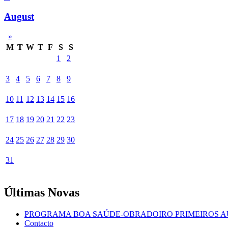
August
»
M
T
W
T
F
S
S
1
2
3
4
5
6
7
8
9
10
11
12
13
14
15
16
17
18
19
20
21
22
23
24
25
26
27
28
29
30
31
Últimas Novas
PROGRAMA BOA SAÚDE-OBRADOIRO PRIMEIROS A
Contacto