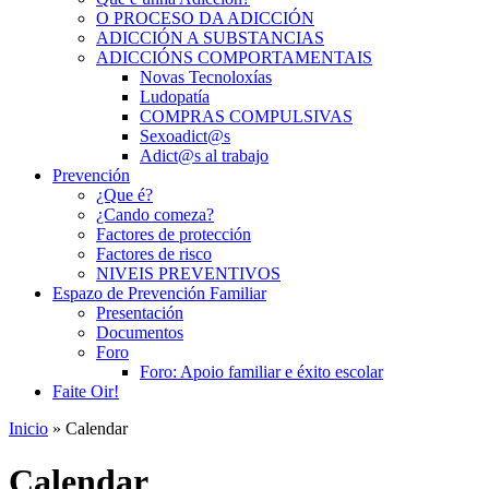
O PROCESO DA ADICCIÓN
ADICCIÓN A SUBSTANCIAS
ADICCIÓNS COMPORTAMENTAIS
Novas Tecnoloxías
Ludopatía
COMPRAS COMPULSIVAS
Sexoadict@s
Adict@s al trabajo
Prevención
¿Que é?
¿Cando comeza?
Factores de protección
Factores de risco
NIVEIS PREVENTIVOS
Espazo de Prevención Familiar
Presentación
Documentos
Foro
Foro: Apoio familiar e éxito escolar
Faite Oir!
Inicio
» Calendar
Calendar