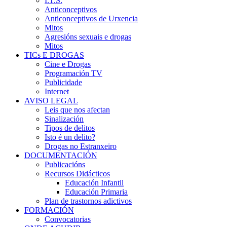
I.T.S.
Anticonceptivos
Anticonceptivos de Urxencia
Mitos
Agresións sexuais e drogas
Mitos
TICs E DROGAS
Cine e Drogas
Programación TV
Publicidade
Internet
AVISO LEGAL
Leis que nos afectan
Sinalización
Tipos de delitos
Isto é un delito?
Drogas no Estranxeiro
DOCUMENTACIÓN
Publicacións
Recursos Didácticos
Educación Infantil
Educación Primaria
Plan de trastornos adictivos
FORMACIÓN
Convocatorias