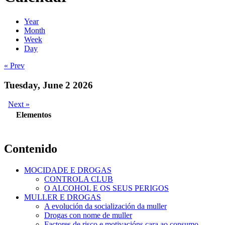
Year
Month
Week
Day
« Prev
Tuesday, June 2 2026
Next »
Elementos
Contenido
MOCIDADE E DROGAS
CONTROLA CLUB
O ALCOHOL E OS SEUS PERIGOS
MULLER E DROGAS
A evolución da socialización da muller
Drogas con nome de muller
Factores de risco e motivacións cara ao consumo