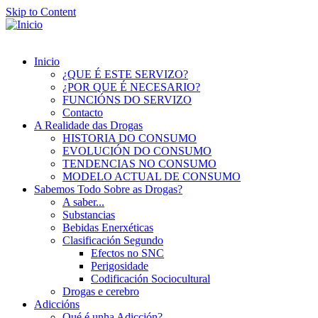
Skip to Content
Inicio
¿QUE É ESTE SERVIZO?
¿POR QUE É NECESARIO?
FUNCIÓNS DO SERVIZO
Contacto
A Realidade das Drogas
HISTORIA DO CONSUMO
EVOLUCIÓN DO CONSUMO
TENDENCIAS NO CONSUMO
MODELO ACTUAL DE CONSUMO
Sabemos Todo Sobre as Drogas?
A saber...
Substancias
Bebidas Enerxéticas
Clasificación Segundo
Efectos no SNC
Perigosidade
Codificación Sociocultural
Drogas e cerebro
Adiccións
Qué é unha Adicción?