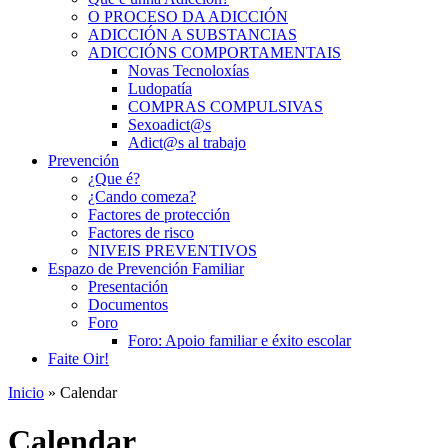
O PROCESO DA ADICCIÓN
ADICCIÓN A SUBSTANCIAS
ADICCIÓNS COMPORTAMENTAIS
Novas Tecnoloxías
Ludopatía
COMPRAS COMPULSIVAS
Sexoadict@s
Adict@s al trabajo
Prevención
¿Que é?
¿Cando comeza?
Factores de protección
Factores de risco
NIVEIS PREVENTIVOS
Espazo de Prevención Familiar
Presentación
Documentos
Foro
Foro: Apoio familiar e éxito escolar
Faite Oir!
Inicio
» Calendar
Calendar