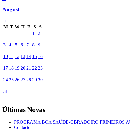
August
»
M
T
W
T
F
S
S
1
2
3
4
5
6
7
8
9
10
11
12
13
14
15
16
17
18
19
20
21
22
23
24
25
26
27
28
29
30
31
Últimas Novas
PROGRAMA BOA SAÚDE-OBRADOIRO PRIMEIROS A
Contacto