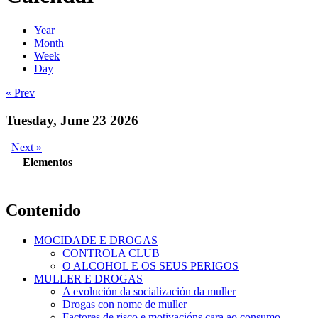
Year
Month
Week
Day
« Prev
Tuesday, June 23 2026
Next »
Elementos
Contenido
MOCIDADE E DROGAS
CONTROLA CLUB
O ALCOHOL E OS SEUS PERIGOS
MULLER E DROGAS
A evolución da socialización da muller
Drogas con nome de muller
Factores de risco e motivacións cara ao consumo