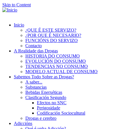
Skip to Content
Inicio
¿QUE É ESTE SERVIZO?
¿POR QUE É NECESARIO?
FUNCIÓNS DO SERVIZO
Contacto
A Realidade das Drogas
HISTORIA DO CONSUMO
EVOLUCIÓN DO CONSUMO
TENDENCIAS NO CONSUMO
MODELO ACTUAL DE CONSUMO
Sabemos Todo Sobre as Drogas?
A saber...
Substancias
Bebidas Enerxéticas
Clasificación Segundo
Efectos no SNC
Perigosidade
Codificación Sociocultural
Drogas e cerebro
Adiccións
Qué é unha Adicción?