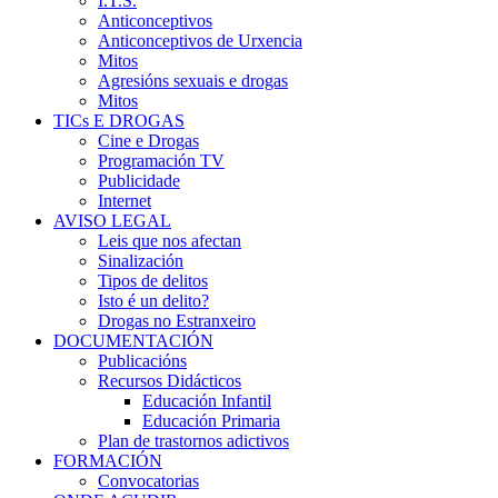
I.T.S.
Anticonceptivos
Anticonceptivos de Urxencia
Mitos
Agresións sexuais e drogas
Mitos
TICs E DROGAS
Cine e Drogas
Programación TV
Publicidade
Internet
AVISO LEGAL
Leis que nos afectan
Sinalización
Tipos de delitos
Isto é un delito?
Drogas no Estranxeiro
DOCUMENTACIÓN
Publicacións
Recursos Didácticos
Educación Infantil
Educación Primaria
Plan de trastornos adictivos
FORMACIÓN
Convocatorias