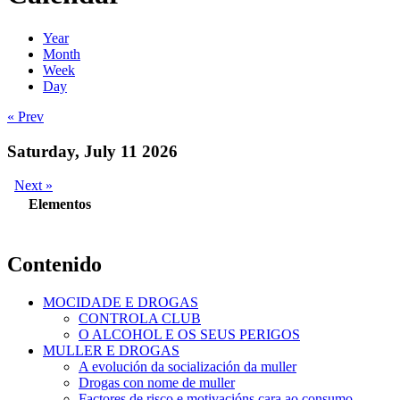
Year
Month
Week
Day
« Prev
Saturday, July 11 2026
Next »
Elementos
Contenido
MOCIDADE E DROGAS
CONTROLA CLUB
O ALCOHOL E OS SEUS PERIGOS
MULLER E DROGAS
A evolución da socialización da muller
Drogas con nome de muller
Factores de risco e motivacións cara ao consumo