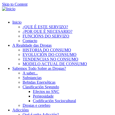
Skip to Content
Inicio
¿QUE É ESTE SERVIZO?
¿POR QUE É NECESARIO?
FUNCIÓNS DO SERVIZO
Contacto
A Realidade das Drogas
HISTORIA DO CONSUMO
EVOLUCIÓN DO CONSUMO
TENDENCIAS NO CONSUMO
MODELO ACTUAL DE CONSUMO
Sabemos Todo Sobre as Drogas?
A saber...
Substancias
Bebidas Enerxéticas
Clasificación Segundo
Efectos no SNC
Perigosidade
Codificación Sociocultural
Drogas e cerebro
Adiccións
Qué é unha Adicción?