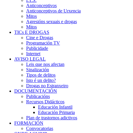
I.T.S.
Anticonceptivos
Anticonceptivos de Urxencia
Mitos
Agresións sexuais e drogas
Mitos
TICs E DROGAS
Cine e Drogas
Programación TV
Publicidade
Internet
AVISO LEGAL
Leis que nos afectan
Sinalización
Tipos de delitos
Isto é un delito?
Drogas no Estranxeiro
DOCUMENTACIÓN
Publicacións
Recursos Didácticos
Educación Infantil
Educación Primaria
Plan de trastornos adictivos
FORMACIÓN
Convocatorias