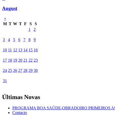
August
»
M
T
W
T
F
S
S
1
2
3
4
5
6
7
8
9
10
11
12
13
14
15
16
17
18
19
20
21
22
23
24
25
26
27
28
29
30
31
Últimas Novas
PROGRAMA BOA SAÚDE-OBRADOIRO PRIMEIROS A
Contacto