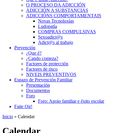
O PROCESO DA ADICCIÓN
ADICCIÓN A SUBSTANCIAS
ADICCIÓNS COMPORTAMENTAIS
Novas Tecnoloxías
Ludopatía
COMPRAS COMPULSIVAS
Sexoadict@s
Adict@s al trabajo
Prevención
¿Que é?
¿Cando comeza?
Factores de protección
Factores de risco
NIVEIS PREVENTIVOS
Espazo de Prevención Familiar
Presentación
Documentos
Foro
Foro: Apoio familiar e éxito escolar
Faite Oir!
Inicio
» Calendar
Calendar