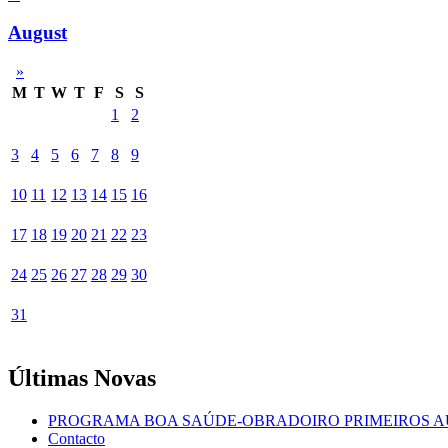
August
»
M
T
W
T
F
S
S
1
2
3
4
5
6
7
8
9
10
11
12
13
14
15
16
17
18
19
20
21
22
23
24
25
26
27
28
29
30
31
Últimas Novas
PROGRAMA BOA SAÚDE-OBRADOIRO PRIMEIROS A
Contacto