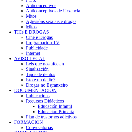
I.T.S.
Anticonceptivos
Anticonceptivos de Urxencia
Mitos
Agresións sexuais e drogas
Mitos
TICs E DROGAS
Cine e Drogas
Programación TV
Publicidade
Internet
AVISO LEGAL
Leis que nos afectan
Sinalización
Tipos de delitos
Isto é un delito?
Drogas no Estranxeiro
DOCUMENTACIÓN
Publicacións
Recursos Didácticos
Educación Infantil
Educación Primaria
Plan de trastornos adictivos
FORMACIÓN
Convocatorias