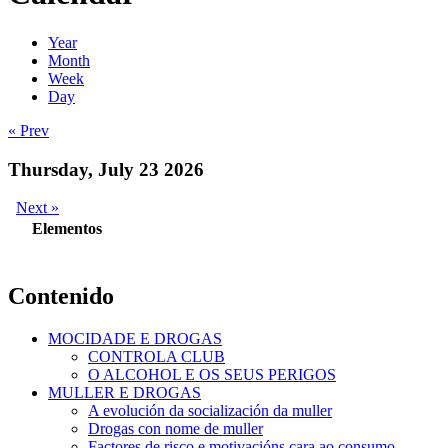
Year
Month
Week
Day
« Prev
Thursday, July 23 2026
Next »
Elementos
Contenido
MOCIDADE E DROGAS
CONTROLA CLUB
O ALCOHOL E OS SEUS PERIGOS
MULLER E DROGAS
A evolución da socialización da muller
Drogas con nome de muller
Factores de risco e motivacións cara ao consumo