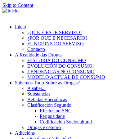
Skip to Content
Inicio
¿QUE É ESTE SERVIZO?
¿POR QUE É NECESARIO?
FUNCIÓNS DO SERVIZO
Contacto
A Realidade das Drogas
HISTORIA DO CONSUMO
EVOLUCIÓN DO CONSUMO
TENDENCIAS NO CONSUMO
MODELO ACTUAL DE CONSUMO
Sabemos Todo Sobre as Drogas?
A saber...
Substancias
Bebidas Enerxéticas
Clasificación Segundo
Efectos no SNC
Perigosidade
Codificación Sociocultural
Drogas e cerebro
Adiccións
Qué é unha Adicción?