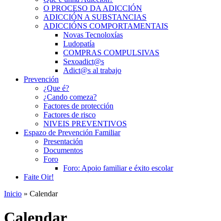
O PROCESO DA ADICCIÓN
ADICCIÓN A SUBSTANCIAS
ADICCIÓNS COMPORTAMENTAIS
Novas Tecnoloxías
Ludopatía
COMPRAS COMPULSIVAS
Sexoadict@s
Adict@s al trabajo
Prevención
¿Que é?
¿Cando comeza?
Factores de protección
Factores de risco
NIVEIS PREVENTIVOS
Espazo de Prevención Familiar
Presentación
Documentos
Foro
Foro: Apoio familiar e éxito escolar
Faite Oir!
Inicio
» Calendar
Calendar