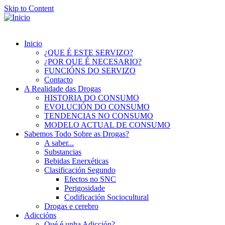
Skip to Content
Inicio
¿QUE É ESTE SERVIZO?
¿POR QUE É NECESARIO?
FUNCIÓNS DO SERVIZO
Contacto
A Realidade das Drogas
HISTORIA DO CONSUMO
EVOLUCIÓN DO CONSUMO
TENDENCIAS NO CONSUMO
MODELO ACTUAL DE CONSUMO
Sabemos Todo Sobre as Drogas?
A saber...
Substancias
Bebidas Enerxéticas
Clasificación Segundo
Efectos no SNC
Perigosidade
Codificación Sociocultural
Drogas e cerebro
Adiccións
Qué é unha Adicción?