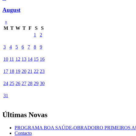
August
»
M
T
W
T
F
S
S
1
2
3
4
5
6
7
8
9
10
11
12
13
14
15
16
17
18
19
20
21
22
23
24
25
26
27
28
29
30
31
Últimas Novas
PROGRAMA BOA SAÚDE-OBRADOIRO PRIMEIROS A
Contacto