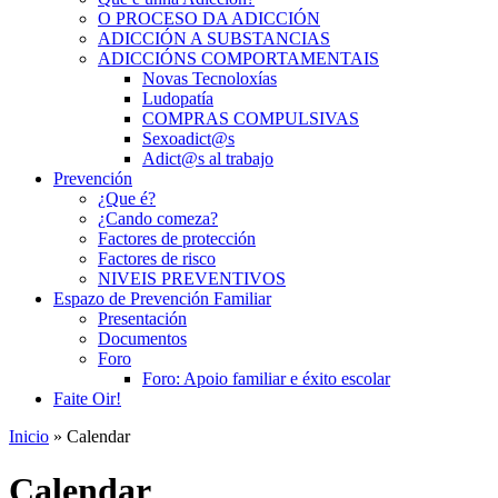
O PROCESO DA ADICCIÓN
ADICCIÓN A SUBSTANCIAS
ADICCIÓNS COMPORTAMENTAIS
Novas Tecnoloxías
Ludopatía
COMPRAS COMPULSIVAS
Sexoadict@s
Adict@s al trabajo
Prevención
¿Que é?
¿Cando comeza?
Factores de protección
Factores de risco
NIVEIS PREVENTIVOS
Espazo de Prevención Familiar
Presentación
Documentos
Foro
Foro: Apoio familiar e éxito escolar
Faite Oir!
Inicio
» Calendar
Calendar