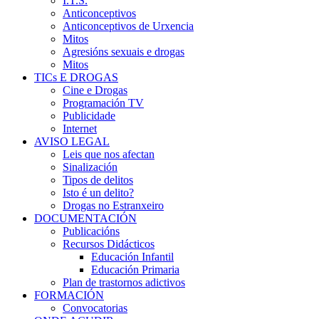
I.T.S.
Anticonceptivos
Anticonceptivos de Urxencia
Mitos
Agresións sexuais e drogas
Mitos
TICs E DROGAS
Cine e Drogas
Programación TV
Publicidade
Internet
AVISO LEGAL
Leis que nos afectan
Sinalización
Tipos de delitos
Isto é un delito?
Drogas no Estranxeiro
DOCUMENTACIÓN
Publicacións
Recursos Didácticos
Educación Infantil
Educación Primaria
Plan de trastornos adictivos
FORMACIÓN
Convocatorias