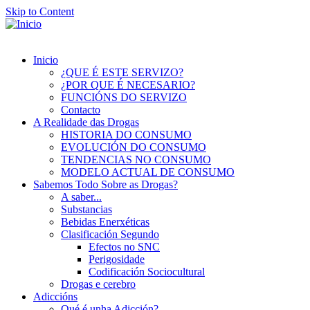
Skip to Content
Inicio
¿QUE É ESTE SERVIZO?
¿POR QUE É NECESARIO?
FUNCIÓNS DO SERVIZO
Contacto
A Realidade das Drogas
HISTORIA DO CONSUMO
EVOLUCIÓN DO CONSUMO
TENDENCIAS NO CONSUMO
MODELO ACTUAL DE CONSUMO
Sabemos Todo Sobre as Drogas?
A saber...
Substancias
Bebidas Enerxéticas
Clasificación Segundo
Efectos no SNC
Perigosidade
Codificación Sociocultural
Drogas e cerebro
Adiccións
Qué é unha Adicción?