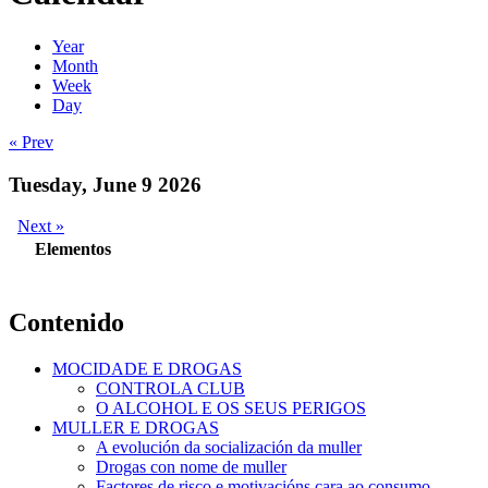
Year
Month
Week
Day
« Prev
Tuesday, June 9 2026
Next »
Elementos
Contenido
MOCIDADE E DROGAS
CONTROLA CLUB
O ALCOHOL E OS SEUS PERIGOS
MULLER E DROGAS
A evolución da socialización da muller
Drogas con nome de muller
Factores de risco e motivacións cara ao consumo