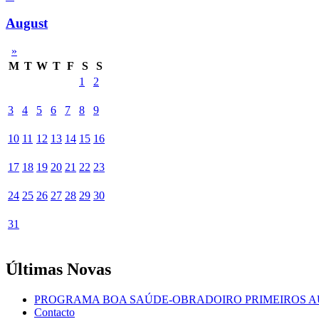
August
»
M
T
W
T
F
S
S
1
2
3
4
5
6
7
8
9
10
11
12
13
14
15
16
17
18
19
20
21
22
23
24
25
26
27
28
29
30
31
Últimas Novas
PROGRAMA BOA SAÚDE-OBRADOIRO PRIMEIROS A
Contacto