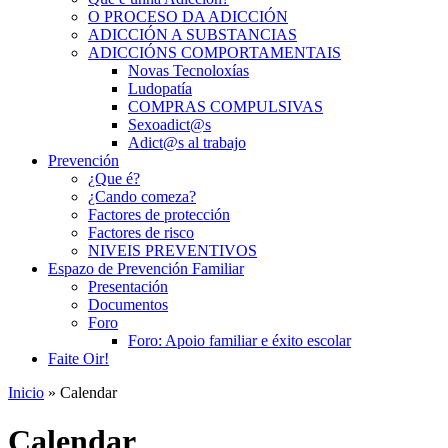
O PROCESO DA ADICCIÓN
ADICCIÓN A SUBSTANCIAS
ADICCIÓNS COMPORTAMENTAIS
Novas Tecnoloxías
Ludopatía
COMPRAS COMPULSIVAS
Sexoadict@s
Adict@s al trabajo
Prevención
¿Que é?
¿Cando comeza?
Factores de protección
Factores de risco
NIVEIS PREVENTIVOS
Espazo de Prevención Familiar
Presentación
Documentos
Foro
Foro: Apoio familiar e éxito escolar
Faite Oir!
Inicio
» Calendar
Calendar