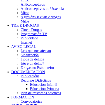
I.T.S.
Anticonceptivos
Anticonceptivos de Urxencia
Mitos
Agresións sexuais e drogas
Mitos
TICs E DROGAS
Cine e Drogas
Programación TV
Publicidade
Internet
AVISO LEGAL
Leis que nos afectan
Sinalización
Tipos de delitos
Isto é un delito?
Drogas no Estranxeiro
DOCUMENTACIÓN
Publicacións
Recursos Didácticos
Educación Infantil
Educación Primaria
Plan de trastornos adictivos
FORMACIÓN
Convocatorias